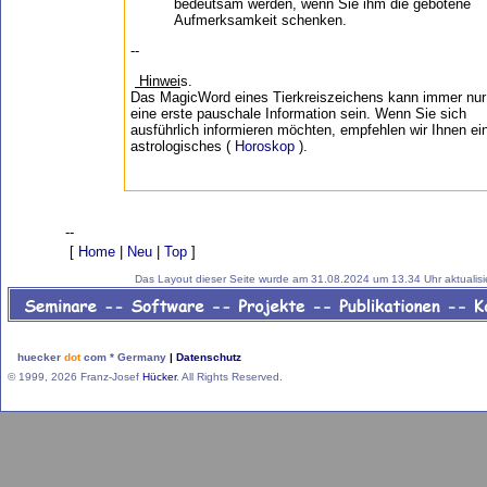
bedeutsam werden, wenn Sie ihm die gebotene
Aufmerksamkeit schenken.
--
Hinwei
s.
Das MagicWord eines Tierkreiszeichens kann immer nur
eine erste pauschale Information sein. Wenn Sie sich
ausführlich informieren möchten, empfehlen wir Ihnen ei
astrologisches (
Horoskop
).
--
[
Home
|
Neu
|
Top
]
Das Layout dieser Seite wurde am 31.08.2024 um 13.34 Uhr aktualisie
huecker
dot
com * Germany
|
Datenschutz
© 1999, 2026 Franz-Josef
Hücker
. All Rights Reserved.