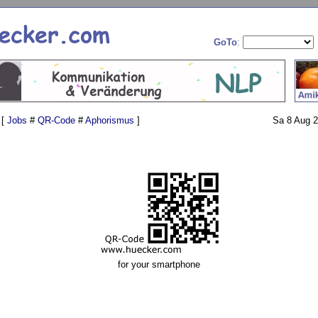
GoTo
:
 [
Jobs
#
QR-Code
#
Aphorismus
]
Sa 8 Aug 2
for your smartphone