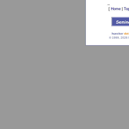
--
[
Home
|
To
huecker
dot
© 1999, 2026 