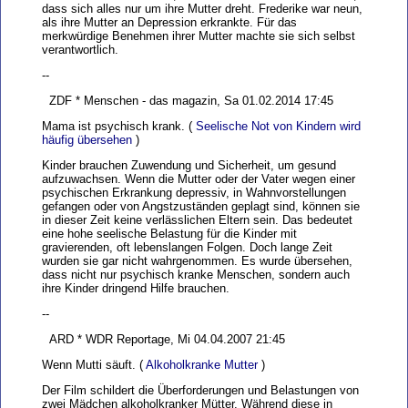
dass sich alles nur um ihre Mutter dreht. Frederike war neun,
als ihre Mutter an Depression erkrankte. Für das
merkwürdige Benehmen ihrer Mutter machte sie sich selbst
verantwortlich.
--
ZDF * Menschen - das magazin, Sa 01.02.2014 17:45
Mama ist psychisch krank. (
Seelische Not von Kindern wird
häufig übersehen
)
Kinder brauchen Zuwendung und Sicherheit, um gesund
aufzuwachsen. Wenn die Mutter oder der Vater wegen einer
psychischen Erkrankung depressiv, in Wahnvorstellungen
gefangen oder von Angstzuständen geplagt sind, können sie
in dieser Zeit keine verlässlichen Eltern sein. Das bedeutet
eine hohe seelische Belastung für die Kinder mit
gravierenden, oft lebenslangen Folgen. Doch lange Zeit
wurden sie gar nicht wahrgenommen. Es wurde übersehen,
dass nicht nur psychisch kranke Menschen, sondern auch
ihre Kinder dringend Hilfe brauchen.
--
ARD * WDR Reportage, Mi 04.04.2007 21:45
Wenn Mutti säuft. (
Alkoholkranke Mutter
)
Der Film schildert die Überforderungen und Belastungen von
zwei Mädchen alkoholkranker Mütter. Während diese in